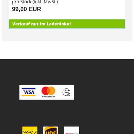
pro Stück (inkl. MwSt.)
99,00 EUR
Verkauf nur im Ladenlokal