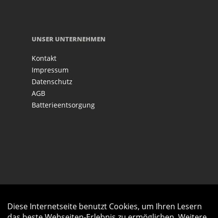
UNSER UNTERNEHMEN
Kontakt
Impressum
Datenschutz
AGB
Batterieentsorgung
Diese Internetseite benutzt Cookies, um Ihren Lesern
Auftrag widerrufen
das beste Webseiten-Erlebnis zu ermöglichen. Weitere