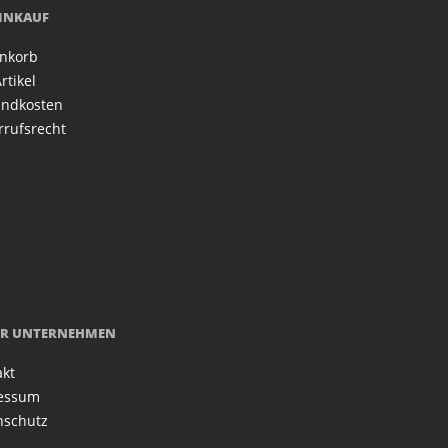
EINKAUF
nkorb
rtikel
andkosten
rrufsrecht
R UNTERNEHMEN
akt
essum
nschutz