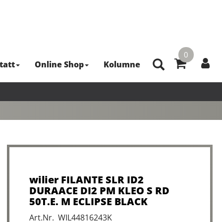
0
tatt
Online Shop
Kolumne
wilier FILANTE SLR ID2
DURAACE DI2 PM KLEO S RD
50T.E. M ECLIPSE BLACK
Art.Nr. WIL44816243K