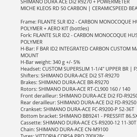
SHIMANO DURA ACE Di2 R9270 + POWERMETER
MICHE KLEOS RD 50 CARBON | CERAMICSPEED BE
Frame: FILANTE SLR ID2 - CARBON MONOCOQUE H
POLYMER + AERO KIT (bottles)
Fork: FILANTE SLR ID2 - CARBON MONOCOQUE HU
POLYMER
H-Bar: F BAR ID2 INTEGRATED CARBON CUSTOM
MOUNT
H-Bar weight: 340 g +/- 5%
Headset: CUSTOM SUPERSLIM 1-1/4" UPPER BR | F
Shifters: SHIMANO DURA-ACE Di2 ST-R9270
Brakes: SHIMANO DURA-ACE BR-R9270
Rotors: SHIMANO DURA-ACE RT-CL900 160 / 140
Front derailleur: SHIMANO DURA-ACE Di2 FD-R925
Rear derailleur: SHIMANO DURA-ACE Di2 FD-R9250
Crankset: SHIMANO DURA-ACE FC-R9200-P 52-36T
Bottom bracket: SHIMANO BB9241 - PRESSFIT 86.5
Cassette: SHIMANO DURA-ACE CS-R9200-12 11-30T
Chain: SHIMANO DURA-ACE CN-M9100
Tyres: VITTORIA CORSA PRO 700X28c