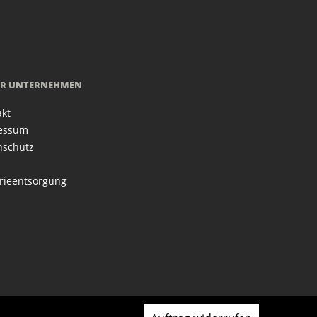
R UNTERNEHMEN
akt
essum
nschutz
rieentsorgung