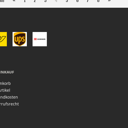
ite
«
1
2
3
4
5
6
7
8
»
EINKAUF
nkorb
rtikel
andkosten
rrufsrecht