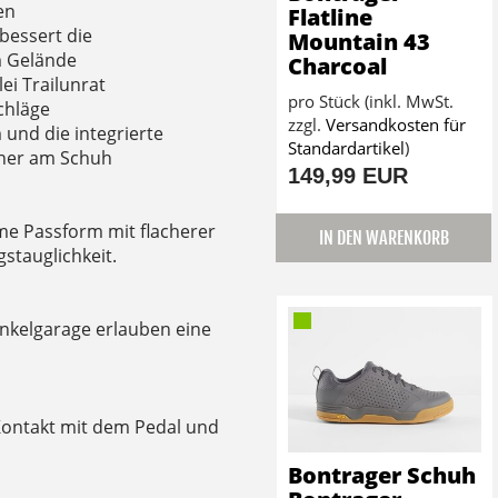
en
Flatline
bessert die
Mountain 43
m Gelände
Charcoal
ei Trailunrat
pro Stück (inkl. MwSt.
chläge
zzgl.
Versandkosten für
 und die integrierte
Standardartikel
)
icher am Schuh
149,99 EUR
me Passform mit flacherer
IN DEN WARENKORB
gstauglichkeit.
nkelgarage erlauben eine
Kontakt mit dem Pedal und
Bontrager Schuh