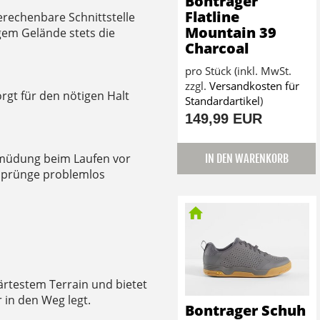
Bontrager
Flatline
berechenbare Schnittstelle
Mountain 39
gem Gelände stets die
Charcoal
pro Stück (inkl. MwSt.
zzgl.
Versandkosten für
rgt für den nötigen Halt
Standardartikel
)
149,99 EUR
müdung beim Laufen vor
IN DEN WARENKORB
Sprünge problemlos
ärtestem Terrain und bietet
r in den Weg legt.
Bontrager Schuh