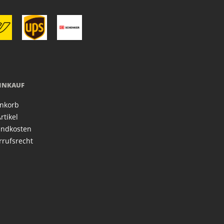
EINKAUF
nkorb
rtikel
andkosten
rrufsrecht