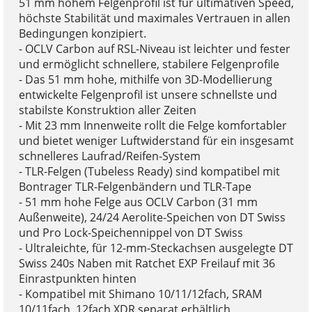
51 mm hohem Felgenprofil ist für ultimativen Speed,
höchste Stabilität und maximales Vertrauen in allen
Bedingungen konzipiert.
- OCLV Carbon auf RSL-Niveau ist leichter und fester
und ermöglicht schnellere, stabilere Felgenprofile
- Das 51 mm hohe, mithilfe von 3D-Modellierung
entwickelte Felgenprofil ist unsere schnellste und
stabilste Konstruktion aller Zeiten
- Mit 23 mm Innenweite rollt die Felge komfortabler
und bietet weniger Luftwiderstand für ein insgesamt
schnelleres Laufrad/Reifen-System
- TLR-Felgen (Tubeless Ready) sind kompatibel mit
Bontrager TLR-Felgenbändern und TLR-Tape
- 51 mm hohe Felge aus OCLV Carbon (31 mm
Außenweite), 24/24 Aerolite-Speichen von DT Swiss
und Pro Lock-Speichennippel von DT Swiss
- Ultraleichte, für 12-mm-Steckachsen ausgelegte DT
Swiss 240s Naben mit Ratchet EXP Freilauf mit 36
Einrastpunkten hinten
- Kompatibel mit Shimano 10/11/12fach, SRAM
10/11fach, 12fach XDR separat erhältlich