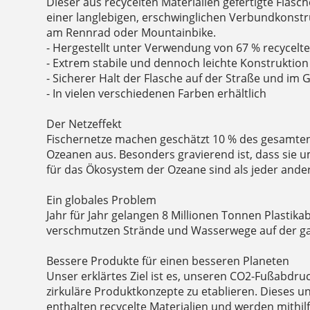
Dieser aus recycelten Materialien gefertigte Flasc
einer langlebigen, erschwinglichen Verbundkonst
am Rennrad oder Mountainbike.
- Hergestellt unter Verwendung von 67 % recycelte
- Extrem stabile und dennoch leichte Konstruktion
- Sicherer Halt der Flasche auf der Straße und im 
- In vielen verschiedenen Farben erhältlich
Der Netzeffekt
Fischernetze machen geschätzt 10 % des gesamten 
Ozeanen aus. Besonders gravierend ist, dass sie u
für das Ökosystem der Ozeane sind als jeder ander
Ein globales Problem
Jahr für Jahr gelangen 8 Millionen Tonnen Plastika
verschmutzen Strände und Wasserwege auf der ga
Bessere Produkte für einen besseren Planeten
Unser erklärtes Ziel ist es, unseren CO2-Fußabdru
zirkuläre Produktkonzepte zu etablieren. Dieses 
enthalten recycelte Materialien und werden mithil