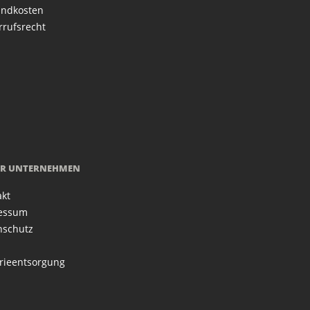
andkosten
rrufsrecht
R UNTERNEHMEN
akt
essum
nschutz
rieentsorgung