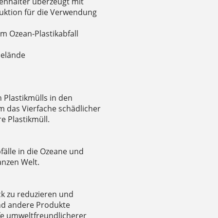
henhalter überzeugt mit
ruktion für die Verwendung
m Ozean-Plastikabfall
Gelände
Plastikmülls in den
m das Vierfache schädlicher
e Plastikmüll.
bfälle in die Ozeane und
nzen Welt.
ck zu reduzieren und
und andere Produkte
fe umweltfreundlicherer