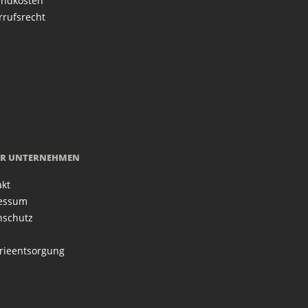
andkosten
rrufsrecht
R UNTERNEHMEN
akt
essum
nschutz
rieentsorgung