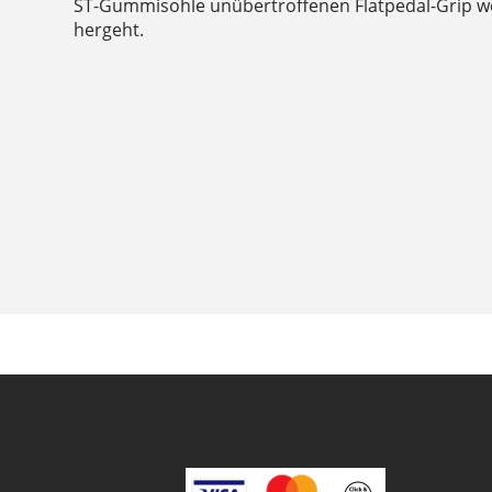
ST-Gummisohle unübertroffenen Flatpedal-Grip w
hergeht.