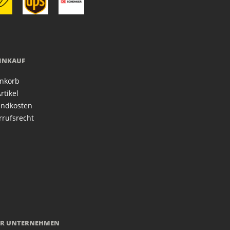
EINKAUF
nkorb
rtikel
andkosten
rrufsrecht
R UNTERNEHMEN