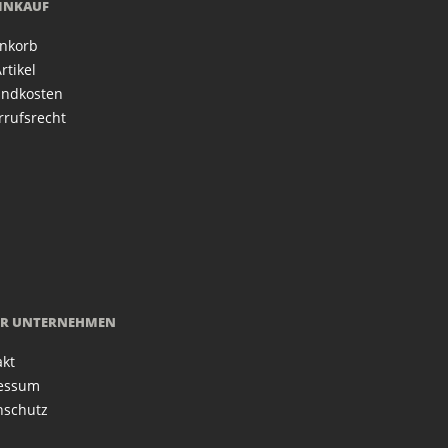
EINKAUF
nkorb
rtikel
andkosten
rrufsrecht
R UNTERNEHMEN
akt
essum
nschutz