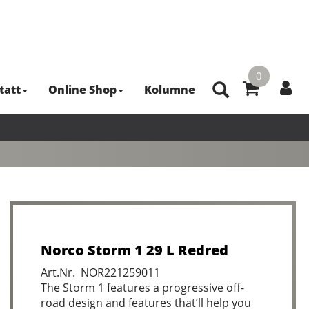
0
tatt
Online Shop
Kolumne
Norco Storm 1 29 L Redred
Art.Nr. NOR221259011
The Storm 1 features a progressive off-
road design and features that’ll help you