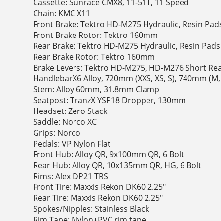
Cassette: Sunrace CMX8, 11-51T, 11 Speed
Chain: KMC X11
Front Brake: Tektro HD-M275 Hydraulic, Resin Pad
Front Brake Rotor: Tektro 160mm
Rear Brake: Tektro HD-M275 Hydraulic, Resin Pads
Rear Brake Rotor: Tektro 160mm
Brake Levers: Tektro HD-M275, HD-M276 Short Re
HandlebarX6 Alloy, 720mm (XXS, XS, S), 740mm (M, 
Stem: Alloy 60mm, 31.8mm Clamp
Seatpost: TranzX YSP18 Dropper, 130mm
Headset: Zero Stack
Saddle: Norco XC
Grips: Norco
Pedals: VP Nylon Flat
Front Hub: Alloy QR, 9x100mm QR, 6 Bolt
Rear Hub: Alloy QR, 10x135mm QR, HG, 6 Bolt
Rims: Alex DP21 TRS
Front Tire: Maxxis Rekon DK60 2.25"
Rear Tire: Maxxis Rekon DK60 2.25"
Spokes/Nipples: Stainless Black
Rim Tape: Nylon+PVC rim tape