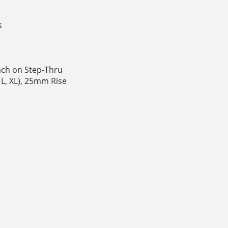
s
ach on Step-Thru
L, XL), 25mm Rise