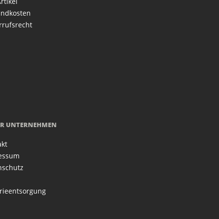
rtikel
andkosten
rrufsrecht
R UNTERNEHMEN
akt
essum
nschutz
rieentsorgung