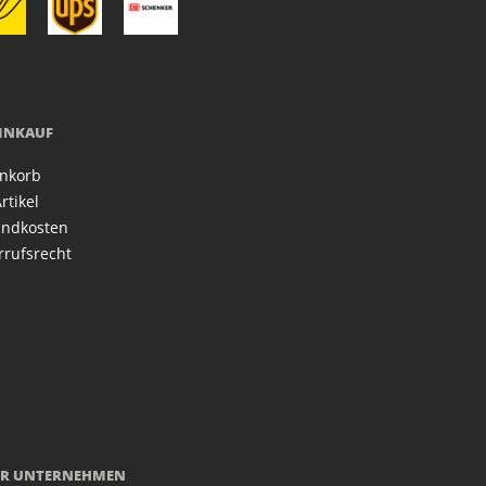
EINKAUF
nkorb
rtikel
andkosten
rrufsrecht
R UNTERNEHMEN