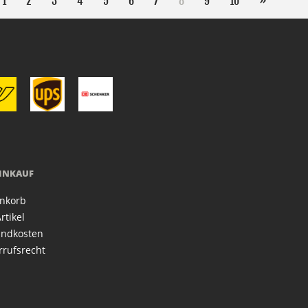
1
2
3
4
5
6
7
8
9
10
»
EINKAUF
nkorb
rtikel
andkosten
rrufsrecht