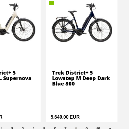
rict+ 5
Trek District+ 5
L Supernova
Lowstep M Deep Dark
Blue 800
UR
5.649,00 EUR