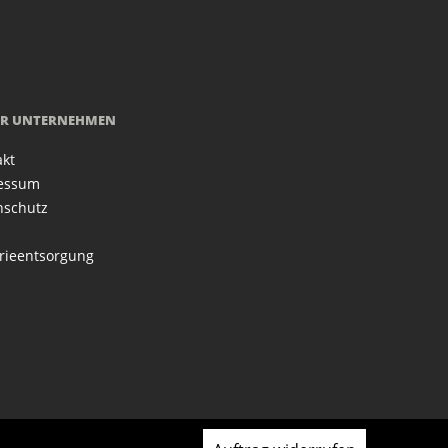
R UNTERNEHMEN
akt
essum
nschutz
rieentsorgung