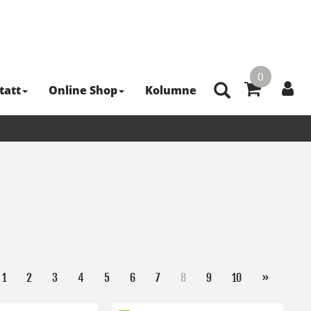
0
tatt
Online Shop
Kolumne
1
2
3
4
5
6
7
8
9
10
»