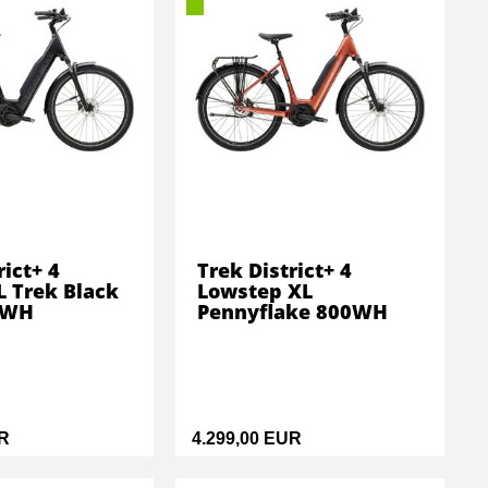
rict+ 4
Trek District+ 4
L Trek Black
Lowstep XL
0WH
Pennyflake 800WH
UR
4.299,00 EUR