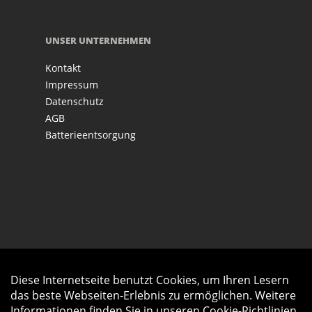
UNSER UNTERNEHMEN
Kontakt
Impressum
Datenschutz
AGB
Batterieentsorgung
Diese Internetseite benutzt Cookies, um Ihren Lesern
Auftrag widerrufen
das beste Webseiten-Erlebnis zu ermöglichen. Weitere
Informationen finden Sie in unseren
Cookie-Richtlinien
.