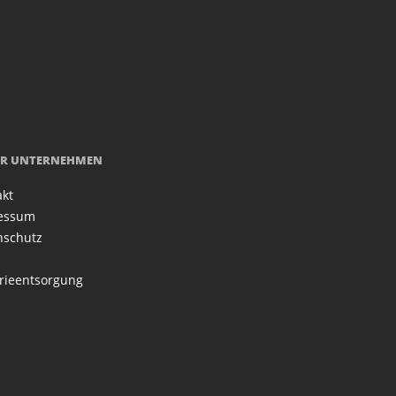
R UNTERNEHMEN
akt
essum
nschutz
rieentsorgung