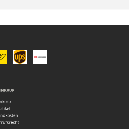
EINKAUF
nkorb
rtikel
andkosten
rrufsrecht