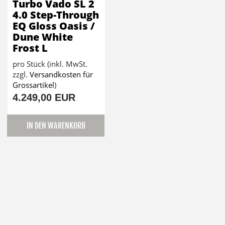
Turbo Vado SL 2
4.0 Step-Through
EQ Gloss Oasis /
Dune White
Frost L
pro Stück (inkl. MwSt.
zzgl.
Versandkosten für
Grossartikel
)
4.249,00 EUR
IN DEN WARENKORB