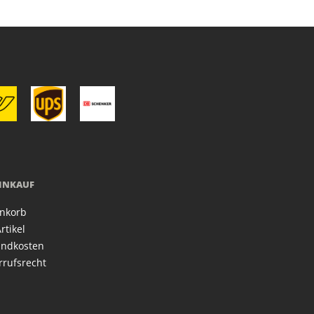
EINKAUF
nkorb
rtikel
andkosten
rrufsrecht