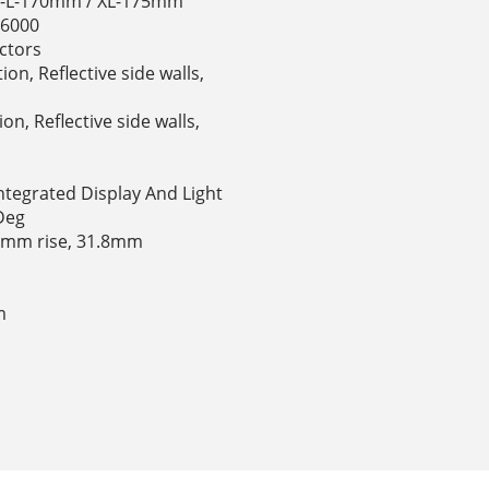
 M-L-170mm / XL-175mm
U6000
ectors
ion, Reflective side walls,
on, Reflective side walls,
Integrated Display And Light
Deg
 15mm rise, 31.8mm
m