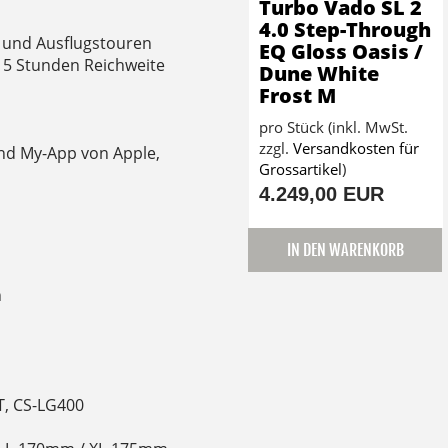
Turbo Vado SL 2
4.0 Step-Through
ss und Ausflugstouren
EQ Gloss Oasis /
zu 5 Stunden Reichweite
Dune White
Frost M
pro Stück (inkl. MwSt.
zzgl.
Versandkosten für
Find My-App von Apple,
Grossartikel
)
4.249,00 EUR
IN DEN WARENKORB
h
T, CS-LG400