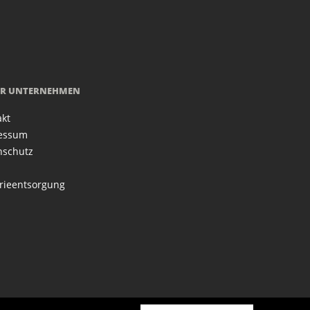
R UNTERNEHMEN
akt
essum
nschutz
rieentsorgung