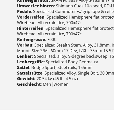
Kurbelgarnitur
: SRAM FC S699 Alloy S-165mm /
Umwerfer hinten
: Shimano Cues 10-speed, RD-
Pedale
: Specialized Commuter w/ grip tape & refl
Vorderreifen
: Specialized Hemisphere flat protect
Wirebead, All terrain tire, 700x47c
Hinterreifen
: Specialized Hemisphere flat protecti
Wirebead, All terrain tire, 700x47c
Reifengrösse
: 700C
Vorbau
: Specialized Stealth Stem, Alloy, 31.8mm, 
Mount, Size S/M : 60mm 17 Deg, L/XL : 75mm 15.5 
Lenker
: Specialized, alloy, 9-degree backsweep,
Lenkergriffe
: Specialized Body Geometry
Sattel
: Bridge Sport, Steel rails, 155mm
Sattelstütze
: Specialized Alloy, Single Bolt, 30.9m
Gewicht
: 20.54 kg (45 lb, 4.5 oz)
Geschlecht
: Men|Women