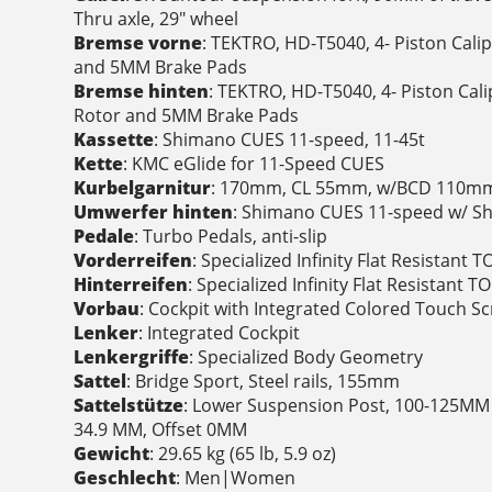
Thru axle, 29" wheel
Bremse vorne
: TEKTRO, HD-T5040, 4- Piston Cali
and 5MM Brake Pads
Bremse hinten
: TEKTRO, HD-T5040, 4- Piston Cali
Rotor and 5MM Brake Pads
Kassette
: Shimano CUES 11-speed, 11-45t
Kette
: KMC eGlide for 11-Speed CUES
Kurbelgarnitur
: 170mm, CL 55mm, w/BCD 110mm,
Umwerfer hinten
: Shimano CUES 11-speed w/ S
Pedale
: Turbo Pedals, anti-slip
Vorderreifen
: Specialized Infinity Flat Resistant
Hinterreifen
: Specialized Infinity Flat Resistant 
Vorbau
: Cockpit with Integrated Colored Touch S
Lenker
: Integrated Cockpit
Lenkergriffe
: Specialized Body Geometry
Sattel
: Bridge Sport, Steel rails, 155mm
Sattelstütze
: Lower Suspension Post, 100-125MM
34.9 MM, Offset 0MM
Gewicht
: 29.65 kg (65 lb, 5.9 oz)
Geschlecht
: Men|Women