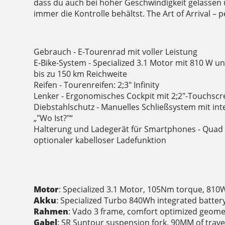
dass du auch bei hoher Geschwindigkeit gelassen
immer die Kontrolle behältst. The Art of Arrival – p
Gebrauch - E-Tourenrad mit voller Leistung
E-Bike-System - Specialized 3.1 Motor mit 810 W 
bis zu 150 km Reichweite
Reifen - Tourenreifen: 2;3" Infinity
Lenker - Ergonomisches Cockpit mit 2;2"-Touchsc
Diebstahlschutz - Manuelles Schließsystem mit int
„"Wo Ist?"“
Halterung und Ladegerät für Smartphones - Quad
optionaler kabelloser Ladefunktion
Motor
: Specialized 3.1 Motor, 105Nm torque, 81
Akku
: Specialized Turbo 840Wh integrated batter
Rahmen
: Vado 3 frame, comfort optimized geomet
Gabel
: SR Suntour suspension fork, 90MM of tra