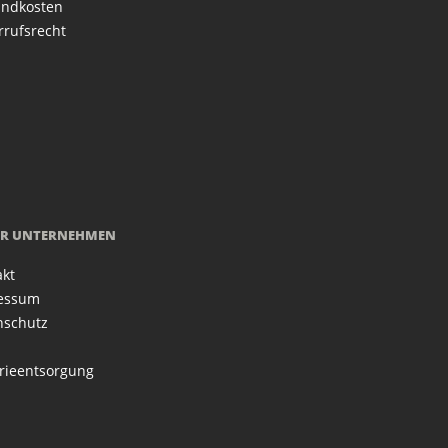
andkosten
rrufsrecht
R UNTERNEHMEN
akt
essum
nschutz
rieentsorgung