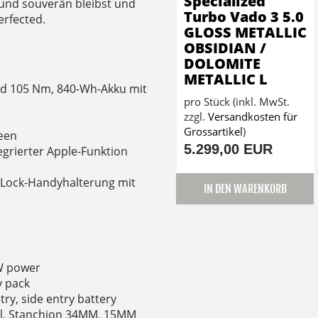
Specialized
 und souverän bleibst und
Turbo Vado 3 5.0
erfected.
GLOSS METALLIC
OBSIDIAN /
DOLOMITE
METALLIC L
und 105 Nm, 840-Wh-Akku mit
pro Stück (inkl. MwSt.
zzgl.
Versandkosten für
Grossartikel
)
reen
5.299,00 EUR
egrierter Apple-Funktion
 Lock-Handyhalterung mit
IN DEN WARENKORB
0W power
y pack
ry, side entry battery
vel, Stanchion 34MM, 15MM