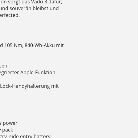
ion sorgt das Vado 3 dafür;
 und souverän bleibst und
erfected.
und 105 Nm, 840-Wh-Akku mit
reen
egrierter Apple-Funktion
 Lock-Handyhalterung mit
0W power
y pack
ry, side entry battery