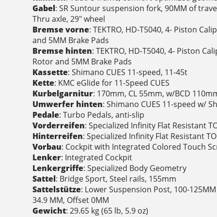
Gabel
: SR Suntour suspension fork, 90MM of tra
Thru axle, 29" wheel
Bremse vorne
: TEKTRO, HD-T5040, 4- Piston Cali
and 5MM Brake Pads
Bremse hinten
: TEKTRO, HD-T5040, 4- Piston Cali
Rotor and 5MM Brake Pads
Kassette
: Shimano CUES 11-speed, 11-45t
Kette
: KMC eGlide for 11-Speed CUES
Kurbelgarnitur
: 170mm, CL 55mm, w/BCD 110mm,
Umwerfer hinten
: Shimano CUES 11-speed w/ S
Pedale
: Turbo Pedals, anti-slip
Vorderreifen
: Specialized Infinity Flat Resistant
Hinterreifen
: Specialized Infinity Flat Resistant 
Vorbau
: Cockpit with Integrated Colored Touch S
Lenker
: Integrated Cockpit
Lenkergriffe
: Specialized Body Geometry
Sattel
: Bridge Sport, Steel rails, 155mm
Sattelstütze
: Lower Suspension Post, 100-125MM
34.9 MM, Offset 0MM
Gewicht
: 29.65 kg (65 lb, 5.9 oz)