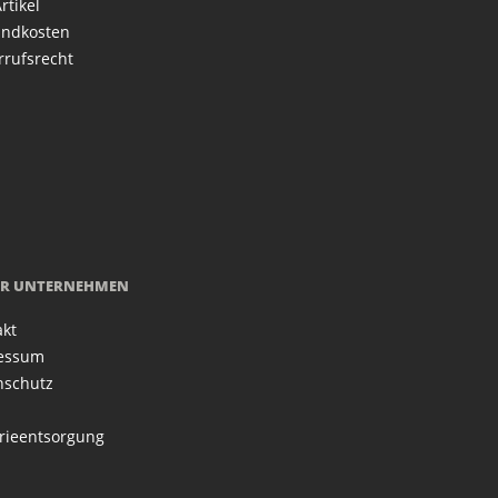
rtikel
andkosten
rrufsrecht
R UNTERNEHMEN
akt
essum
nschutz
rieentsorgung