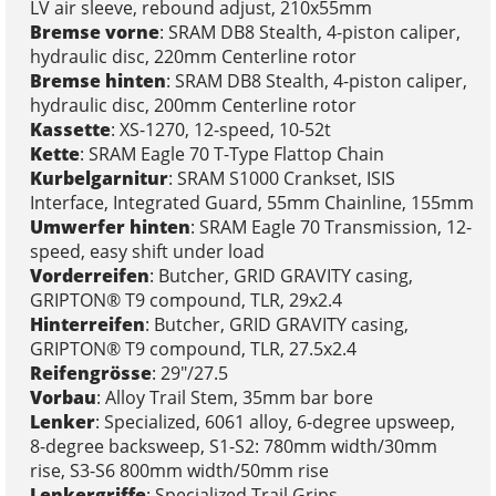
LV air sleeve, rebound adjust, 210x55mm
Bremse vorne
: SRAM DB8 Stealth, 4-piston caliper,
hydraulic disc, 220mm Centerline rotor
Bremse hinten
: SRAM DB8 Stealth, 4-piston caliper,
hydraulic disc, 200mm Centerline rotor
Kassette
: XS-1270, 12-speed, 10-52t
Kette
: SRAM Eagle 70 T-Type Flattop Chain
Kurbelgarnitur
: SRAM S1000 Crankset, ISIS
Interface, Integrated Guard, 55mm Chainline, 155mm
Umwerfer hinten
: SRAM Eagle 70 Transmission, 12-
speed, easy shift under load
Vorderreifen
: Butcher, GRID GRAVITY casing,
GRIPTON® T9 compound, TLR, 29x2.4
Hinterreifen
: Butcher, GRID GRAVITY casing,
GRIPTON® T9 compound, TLR, 27.5x2.4
Reifengrösse
: 29"/27.5
Vorbau
: Alloy Trail Stem, 35mm bar bore
Lenker
: Specialized, 6061 alloy, 6-degree upsweep,
8-degree backsweep, S1-S2: 780mm width/30mm
rise, S3-S6 800mm width/50mm rise
Lenkergriffe
: Specialized Trail Grips