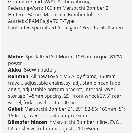
Geometrie und SWAT-Aufbewahrung
Federung-Vorn: 160mm Marzocchi Bomber Z1
Hinten: 150mm Marzocchi Bomber Inline
Antrieb-SRAM Eagle 70 T-Type
Laufräder-Specialized Alufelgen / Bear Pawls-Naben
Motor
: Specialized 3.1 Motor, 105Nm torque, 810W
power
Akku
: 840Wh battery
Rahmen
: All new Levo 4 M5 Alloy frame, 150mm
travel,, adjustable chainstay, adjustable head tube
angle, adjustable bottom bracket, internal SWAT
storage 148mm spacing, 29" front wheel/27.5" rear
wheel, fork travel up to 180mm
Gabel
: Marzocchi Bomber Z1, 29", S2-S6: 160mm, S1:
150mm, sweep adjust compression
Dämpfer hinten
: *Marzocchi Bomber Inline, EVOL
LV air sleeve, rebound adjust, 210x55mm