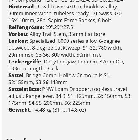
Hinterrad
: Roval Traverse Rim, hookless alloy,
30mm inner width, tubeless ready, DT Swiss 370,
15x110mm, 28h, Sapim Force Spokes, 6 bolt
Reifengrösse
: 29",29"/27.5
Vorbau
: Alloy Trail Stem, 35mm bar bore
Lenker
: Specialized, 6000 series alloy, 6-degree
upsweep, 8-degree backsweep. S1-S2: 780 width,
20mm rise: S3-S6: 800 width, 50mm rise
Lenkergriffe
: Deity Lockjaw, Lock On, 32mm OD,
133mm Length, Black
Sattel
: Bridge Comp, Hollow Cr-mo rails S1-
S2:155mm, S3-S6:143mm
Sattelstütze
: PNW Loam Dropper, tool-less travel
adjust, Range lever, 34.9, S1: 125mm, S2: 150mm, S3:
175mm, S4-S5: 200mm, S6: 225mm
Gewicht
: 14.48 kg (31 lb, 14.8 oz)