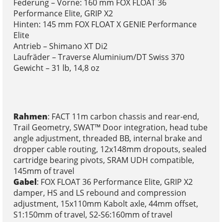
Federung – Vorne: 160 mm FOX FLOAT 36
Performance Elite, GRIP X2
Hinten: 145 mm FOX FLOAT X GENIE Performance
Elite
Antrieb – Shimano XT Di2
Laufräder – Traverse Aluminium/DT Swiss 370
Gewicht – 31 lb, 14,8 oz
Rahmen
: FACT 11m carbon chassis and rear-end,
Trail Geometry, SWAT™ Door integration, head tube
angle adjustment, threaded BB, internal brake and
dropper cable routing, 12x148mm dropouts, sealed
cartridge bearing pivots, SRAM UDH compatible,
145mm of travel
Gabel
: FOX FLOAT 36 Performance Elite, GRIP X2
damper, HS and LS rebound and compression
adjustment, 15x110mm Kabolt axle, 44mm offset,
S1:150mm of travel, S2-S6:160mm of travel