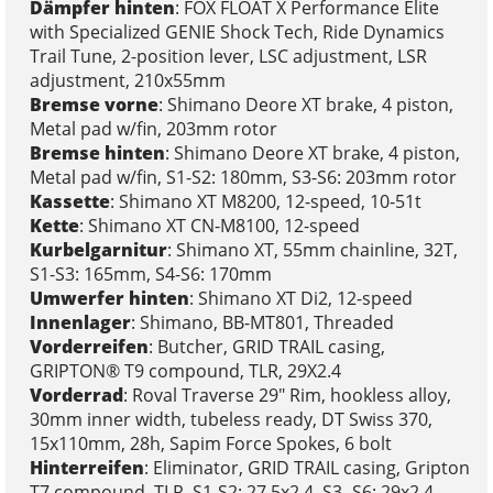
Dämpfer hinten
: FOX FLOAT X Performance Elite
with Specialized GENIE Shock Tech, Ride Dynamics
Trail Tune, 2-position lever, LSC adjustment, LSR
adjustment, 210x55mm
Bremse vorne
: Shimano Deore XT brake, 4 piston,
Metal pad w/fin, 203mm rotor
Bremse hinten
: Shimano Deore XT brake, 4 piston,
Metal pad w/fin, S1-S2: 180mm, S3-S6: 203mm rotor
Kassette
: Shimano XT M8200, 12-speed, 10-51t
Kette
: Shimano XT CN-M8100, 12-speed
Kurbelgarnitur
: Shimano XT, 55mm chainline, 32T,
S1-S3: 165mm, S4-S6: 170mm
Umwerfer hinten
: Shimano XT Di2, 12-speed
Innenlager
: Shimano, BB-MT801, Threaded
Vorderreifen
: Butcher, GRID TRAIL casing,
GRIPTON® T9 compound, TLR, 29X2.4
Vorderrad
: Roval Traverse 29" Rim, hookless alloy,
30mm inner width, tubeless ready, DT Swiss 370,
15x110mm, 28h, Sapim Force Spokes, 6 bolt
Hinterreifen
: Eliminator, GRID TRAIL casing, Gripton
T7 compound, TLR, S1-S2: 27.5x2.4, S3- S6: 29x2.4