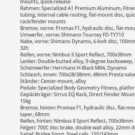
mounts, quick-release
Rahmen: Specialized A1 Premium Aluminum, Fitne
tubing, internal cable routing, flat-mount disc, qui
rack/fender mounts
Bremse, vorne: Promax F1, hydraulic disc, flat-m
Umwerfer, vorne: Shimano Tourney FD-TY710
Nabe, vorne: Shimano Dynamo, 6-bolt disc, 100mm 
32h
Reifen, vorne: Nimbus II Sport Reflect, 700x38mm
Lenker: Double-butted alloy, 9-degree backsweep
Scheinwerfer: Herrmans H-Black MR4, Dynamo
Schlauch, innen: 700x28/38mm, 48mm Presta valv
Ständer: Center-mount, alloy
Pedale: Specialized Body Geometry Fitness, platfor
Gepäckträger: Sirrus EQ Rack, Direct Fender Moun
15kg
Bremse, hinten: Promax F1, hydraulic disc, flat-
taper, 68mm
Reifen, hinten: Nimbus II Sport Reflect, 700x38mm
Felgen: 700C disc brake, double-wall alloy, 22mm 
Sattel: Bridge Sport, Steel rails, 155/143mm