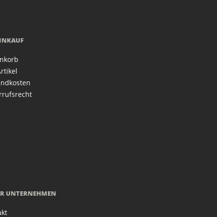
EINKAUF
nkorb
rtikel
andkosten
rrufsrecht
R UNTERNEHMEN
akt