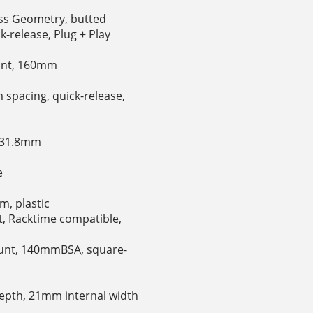
ss Geometry, butted
ck-release, Plug + Play
ount, 160mm
spacing, quick-release,
, 31.8mm
e
m, plastic
t, Racktime compatible,
mount, 140mmBSA, square-
depth, 21mm internal width