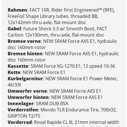
Rahmen
: FACT 10R, Rider First Engineered™ (RFE),
FreeFoil Shape Library tubes, threaded BB,
12x142mm thru-axle, flat-mount disc
Gabel
: Future Shock 3.3 w/ Smooth Boot, FACT
Carbon 12x100mm, thru-axle, flat-mount disc
Bremse vorne
: NEW SRAM Force AXS E1, hydraulic
disc 160mm rotor
Bremse hinten
: NEW SRAM Force AXS E1, hydraulic
disc 160mm rotor
Kassette
: SRAM Force XG-1270 E1, 12 speed 10-36
Kette
: NEW SRAM Force E1
Kurbelgarnitur
: NEW SRAM Force E1 Power Meter,
46/33t
Umwerfer vorne
: NEW SRAM Force AXS E1
Umwerfer hinten
: NEW SRAM Force AXS E1
Innenlager
: SRAM DUB BSA
Vorderreifen
: Mondo TLR Endurance Tire, 700x32,
GRIPTON T2/T5
Vorderrad
: Roval Rapide CL III, 21mm internal width