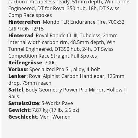
carbon rim tubeless ready, 51mm depth, Win Tunnel
Engineered, DT for Roval 350 hub, 18h, DT Swiss
Comp Race spokes
Hinterreifen
: Mondo TLR Endurance Tire, 700x32,
GRIPTON T2/T5
Hinterrad
: Roval Rapide CL III, Tubeless, 21mm
internal width carbon rim, 48.5mm depth, Win
Tunnel Engineered, DT350 hub, 24h, DT Swiss
Competition Race Straight Pull Spokes
Reifengrösse
: 700C
Vorbau
: Specialized Pro SL, alloy, 4-bolt
Lenker
: Roval Alpinist Carbon Handlebar, 125mm
drop, 75mm reach
Sattel
: Body Geometry Power Pro Mirror, Hollow Ti
Rails
Sattelstütze
: S-Works Pave
Gewicht
: 7.87 kg (17 lb, 5.6 oz)
Geschlecht
: Men|Women