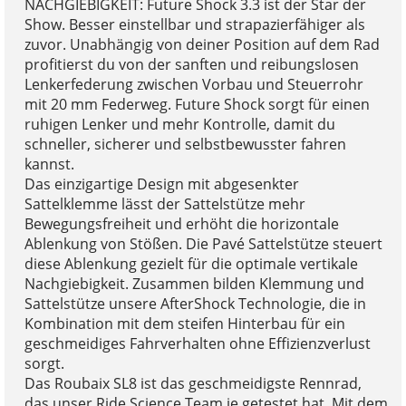
NACHGIEBIGKEIT: Future Shock 3.3 ist der Star der
Show. Besser einstellbar und strapazierfähiger als
zuvor. Unabhängig von deiner Position auf dem Rad
profitierst du von der sanften und reibungslosen
Lenkerfederung zwischen Vorbau und Steuerrohr
mit 20 mm Federweg. Future Shock sorgt für einen
ruhigen Lenker und mehr Kontrolle, damit du
schneller, sicherer und selbstbewusster fahren
kannst.
Das einzigartige Design mit abgesenkter
Sattelklemme lässt der Sattelstütze mehr
Bewegungsfreiheit und erhöht die horizontale
Ablenkung von Stößen. Die Pavé Sattelstütze steuert
diese Ablenkung gezielt für die optimale vertikale
Nachgiebigkeit. Zusammen bilden Klemmung und
Sattelstütze unsere AfterShock Technologie, die in
Kombination mit dem steifen Hinterbau für ein
geschmeidiges Fahrverhalten ohne Effizienzverlust
sorgt.
Das Roubaix SL8 ist das geschmeidigste Rennrad,
das unser Ride Science Team je getestet hat. Mit dem