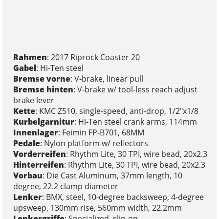
Rahmen
: 2017 Riprock Coaster 20
Gabel
: Hi-Ten steel
Bremse vorne
: V-brake, linear pull
Bremse hinten
: V-brake w/ tool-less reach adjust
brake lever
Kette
: KMC Z510, single-speed, anti-drop, 1/2"x1/8
Kurbelgarnitur
: Hi-Ten steel crank arms, 114mm
Innenlager
: Feimin FP-B701, 68MM
Pedale
: Nylon platform w/ reflectors
Vorderreifen
: Rhythm Lite, 30 TPI, wire bead, 20x2.3
Hinterreifen
: Rhythm Lite, 30 TPI, wire bead, 20x2.3
Vorbau
: Die Cast Aluminum, 37mm length, 10
degree, 22.2 clamp diameter
Lenker
: BMX, steel, 10-degree backsweep, 4-degree
upsweep, 130mm rise, 560mm width, 22.2mm
Lenkergriffe
: Specialized, slip-on