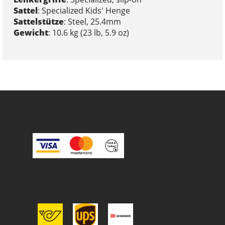
Sattel
: Specialized Kids' Henge
Sattelstütze
: Steel, 25.4mm
Gewicht
: 10.6 kg (23 lb, 5.9 oz)