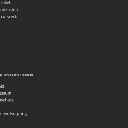
rtikel
andkosten
rrufsrecht
R UNTERNEHMEN
akt
essum
nschutz
rieentsorgung