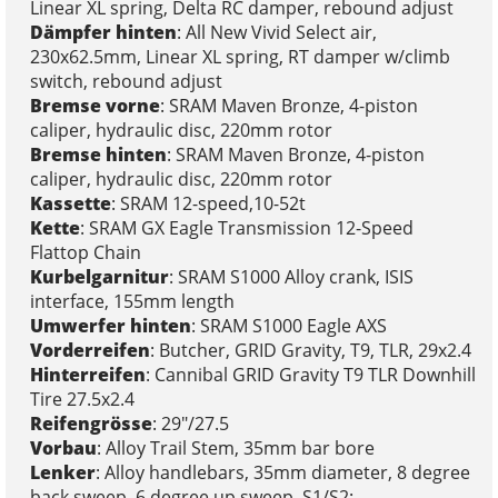
Linear XL spring, Delta RC damper, rebound adjust
Dämpfer hinten
: All New Vivid Select air,
230x62.5mm, Linear XL spring, RT damper w/climb
switch, rebound adjust
Bremse vorne
: SRAM Maven Bronze, 4-piston
caliper, hydraulic disc, 220mm rotor
Bremse hinten
: SRAM Maven Bronze, 4-piston
caliper, hydraulic disc, 220mm rotor
Kassette
: SRAM 12-speed,10-52t
Kette
: SRAM GX Eagle Transmission 12-Speed
Flattop Chain
Kurbelgarnitur
: SRAM S1000 Alloy crank, ISIS
interface, 155mm length
Umwerfer hinten
: SRAM S1000 Eagle AXS
Vorderreifen
: Butcher, GRID Gravity, T9, TLR, 29x2.4
Hinterreifen
: Cannibal GRID Gravity T9 TLR Downhill
Tire 27.5x2.4
Reifengrösse
: 29"/27.5
Vorbau
: Alloy Trail Stem, 35mm bar bore
Lenker
: Alloy handlebars, 35mm diameter, 8 degree
back sweep, 6 degree up sweep, S1/S2: