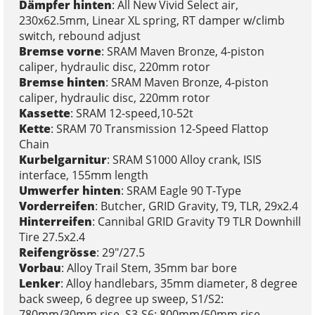
Dämpfer hinten
: All New Vivid Select air,
230x62.5mm, Linear XL spring, RT damper w/climb
switch, rebound adjust
Bremse vorne
: SRAM Maven Bronze, 4-piston
caliper, hydraulic disc, 220mm rotor
Bremse hinten
: SRAM Maven Bronze, 4-piston
caliper, hydraulic disc, 220mm rotor
Kassette
: SRAM 12-speed,10-52t
Kette
: SRAM 70 Transmission 12-Speed Flattop
Chain
Kurbelgarnitur
: SRAM S1000 Alloy crank, ISIS
interface, 155mm length
Umwerfer hinten
: SRAM Eagle 90 T-Type
Vorderreifen
: Butcher, GRID Gravity, T9, TLR, 29x2.4
Hinterreifen
: Cannibal GRID Gravity T9 TLR Downhill
Tire 27.5x2.4
Reifengrösse
: 29"/27.5
Vorbau
: Alloy Trail Stem, 35mm bar bore
Lenker
: Alloy handlebars, 35mm diameter, 8 degree
back sweep, 6 degree up sweep, S1/S2:
780mm/30mm rise, S3-S6: 800mm/50mm rise