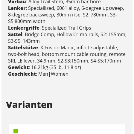
Vorbau
: Alloy Trail Stem, 35mm bar bore
Lenker
: Speciailized, 6061 alloy, 6-degree upsweep,
8-degree backsweep, 30mm rise. S2: 780mm, S3-
S5:800mm width
Lenkergriffe
: Specialized Trail Grips
Sattel
: Bridge Comp, Hollow Cr-mo rails, S2: 155mm,
S3-S5: 143mm
Sattelstütze
: X-Fusion Manic, infinite adjustable,
two-bolt head, bottom mount cable routing, remote
SRL LE lever, 34.9mm, S2-S3:150mm, S4-S5:170mm
Gewicht
: 16.21kg (35 lb, 11.8 oz)
Geschlecht
: Men|Women
Varianten