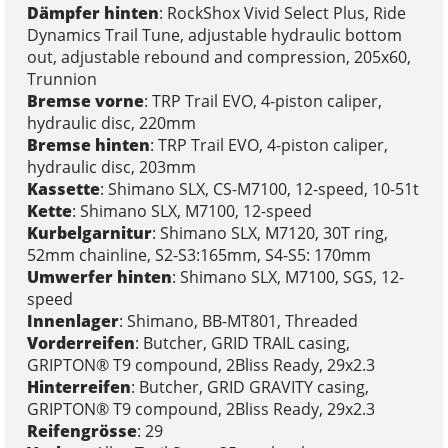
Dämpfer hinten
: RockShox Vivid Select Plus, Ride
Dynamics Trail Tune, adjustable hydraulic bottom
out, adjustable rebound and compression, 205x60,
Trunnion
Bremse vorne
: TRP Trail EVO, 4-piston caliper,
hydraulic disc, 220mm
Bremse hinten
: TRP Trail EVO, 4-piston caliper,
hydraulic disc, 203mm
Kassette
: Shimano SLX, CS-M7100, 12-speed, 10-51t
Kette
: Shimano SLX, M7100, 12-speed
Kurbelgarnitur
: Shimano SLX, M7120, 30T ring,
52mm chainline, S2-S3:165mm, S4-S5: 170mm
Umwerfer hinten
: Shimano SLX, M7100, SGS, 12-
speed
Innenlager
: Shimano, BB-MT801, Threaded
Vorderreifen
: Butcher, GRID TRAIL casing,
GRIPTON® T9 compound, 2Bliss Ready, 29x2.3
Hinterreifen
: Butcher, GRID GRAVITY casing,
GRIPTON® T9 compound, 2Bliss Ready, 29x2.3
Reifengrösse
: 29