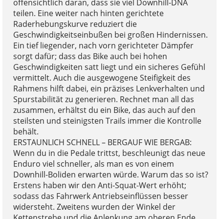
offensichtlich daran, dass sie viel Downhill-DNA
teilen. Eine weiter nach hinten gerichtete
Raderhebungskurve reduziert die
Geschwindigkeitseinbußen bei großen Hindernissen.
Ein tief liegender, nach vorn gerichteter Dämpfer
sorgt dafür; dass das Bike auch bei hohen
Geschwindigkeiten satt liegt und ein sicheres Gefühl
vermittelt. Auch die ausgewogene Steifigkeit des
Rahmens hilft dabei, ein präzises Lenkverhalten und
Spurstabilität zu generieren. Rechnet man all das
zusammen, erhältst du ein Bike, das auch auf den
steilsten und steinigsten Trails immer die Kontrolle
behält.
ERSTAUNLICH SCHNELL – BERGAUF WIE BERGAB:
Wenn du in die Pedale trittst, beschleunigt das neue
Enduro viel schneller, als man es von einem
Downhill-Boliden erwarten würde. Warum das so ist?
Erstens haben wir den Anti-Squat-Wert erhöht;
sodass das Fahrwerk Antriebseinflüssen besser
widersteht. Zweitens wurden der Winkel der
Kettenstrebe und die Anlenkung am oberen Ende