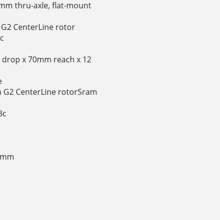
mm thru-axle, flat-mount
 G2 CenterLine rotor
8c
 drop x 70mm reach x 12
e
m G2 CenterLine rotorSram
8c
.2mm