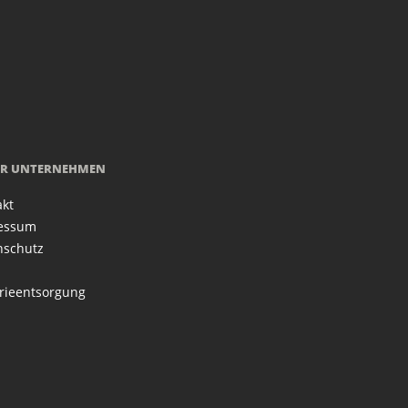
R UNTERNEHMEN
akt
essum
nschutz
rieentsorgung