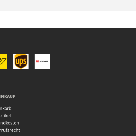
EINKAUF
nkorb
rtikel
andkosten
rrufsrecht