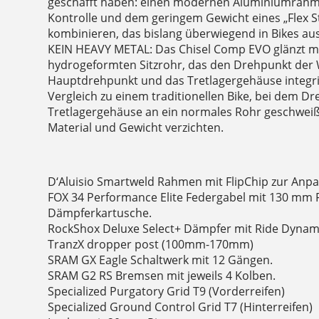
geschafft haben: einen modernen Aluminiumrahmen
Kontrolle und dem geringem Gewicht eines „Flex S
kombinieren, das bislang überwiegend in Bikes au
KEIN HEAVY METAL: Das Chisel Comp EVO glänzt mi
hydrogeformten Sitzrohr, das den Drehpunkt der
Hauptdrehpunkt und das Tretlagergehäuse integri
Vergleich zu einem traditionellen Bike, bei dem D
Tretlagergehäuse an ein normales Rohr geschweißt 
Material und Gewicht verzichten.
D‘Aluisio Smartweld Rahmen mit FlipChip zur Anp
FOX 34 Performance Elite Federgabel mit 130 mm 
Dämpferkartusche.
RockShox Deluxe Select+ Dämpfer mit Ride Dynam
TranzX dropper post (100mm-170mm)
SRAM GX Eagle Schaltwerk mit 12 Gängen.
SRAM G2 RS Bremsen mit jeweils 4 Kolben.
Specialized Purgatory Grid T9 (Vorderreifen)
Specialized Ground Control Grid T7 (Hinterreifen)