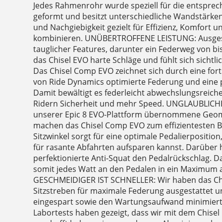
Jedes Rahmenrohr wurde speziell für die entspre
geformt und besitzt unterschiedliche Wandstärken. 
und Nachgiebigkeit gezielt für Effizienz, Komfort 
kombinieren. UNÜBERTROFFENE LEISTUNG: Ausgestat
tauglicher Features, darunter ein Federweg von bi
das Chisel EVO harte Schläge und fühlt sich sichtl
Das Chisel Comp EVO zeichnet sich durch eine forts
von Ride Dynamics optimierte Federung und eine 
Damit bewältigt es federleicht abwechslungsreich
Ridern Sicherheit und mehr Speed. UNGLAUBLICHE
unserer Epic 8 EVO-Plattform übernommene Geom
machen das Chisel Comp EVO zum effizientesten Bik
Sitzwinkel sorgt für eine optimale Pedalierpositio
für rasante Abfahrten aufsparen kannst. Darüber 
perfektionierte Anti-Squat den Pedalrückschlag. D
somit jedes Watt an den Pedalen in ein Maximum
GESCHMEIDIGER IST SCHNELLER: Wir haben das Chis
Sitzstreben für maximale Federung ausgestattet un
eingespart sowie den Wartungsaufwand minimiert
Labortests haben gezeigt, dass wir mit dem Chis