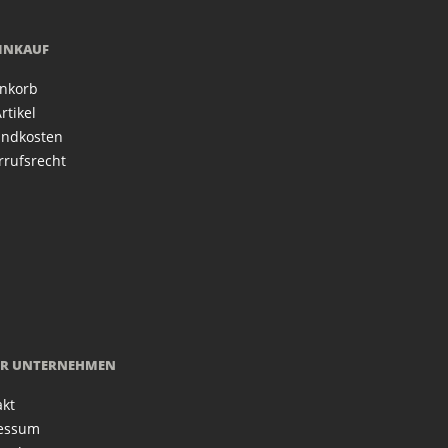
EINKAUF
nkorb
rtikel
andkosten
rrufsrecht
R UNTERNEHMEN
akt
essum