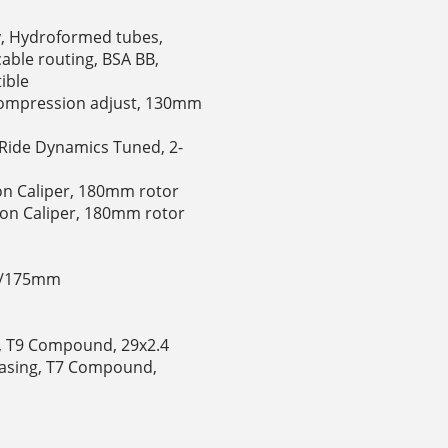
oy, Hydroformed tubes,
able routing, BSA BB,
ible
 Compression adjust, 130mm
, Ride Dynamics Tuned, 2-
ton Caliper, 180mm rotor
ston Caliper, 180mm rotor
70/175mm
g, T9 Compound, 29x2.4
Casing, T7 Compound,