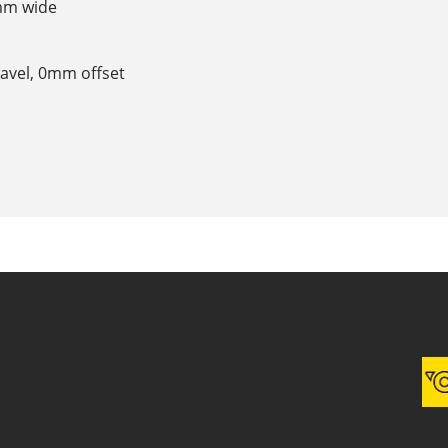
0mm wide
ravel, 0mm offset