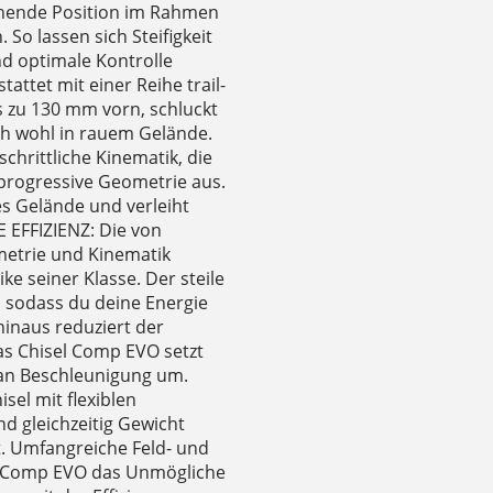
chende Position im Rahmen
So lassen sich Steifigkeit
und optimale Kontrolle
tet mit einer Reihe trail-
s zu 130 mm vorn, schluckt
ich wohl in rauem Gelände.
chrittliche Kinematik, die
progressive Geometrie aus.
es Gelände und verleiht
 EFFIZIENZ: Die von
etrie und Kinematik
e seiner Klasse. Der steile
n, sodass du deine Energie
hinaus reduziert der
as Chisel Comp EVO setzt
 an Beschleunigung um.
el mit flexiblen
d gleichzeitig Gewicht
. Umfangreiche Feld- und
el Comp EVO das Unmögliche