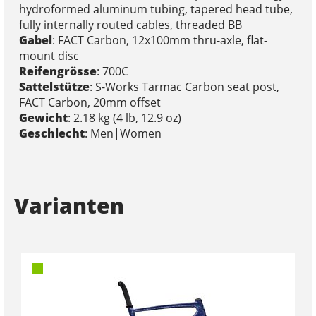
hydroformed aluminum tubing, tapered head tube,
fully internally routed cables, threaded BB
Gabel
: FACT Carbon, 12x100mm thru-axle, flat-
mount disc
Reifengrösse
: 700C
Sattelstütze
: S-Works Tarmac Carbon seat post,
FACT Carbon, 20mm offset
Gewicht
: 2.18 kg (4 lb, 12.9 oz)
Geschlecht
: Men|Women
Varianten