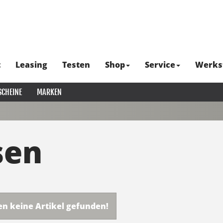
t
Leasing
Testen
Shop
Service
Werks
SCHEINE
MARKEN
sen
en keine Artikel gefunden!