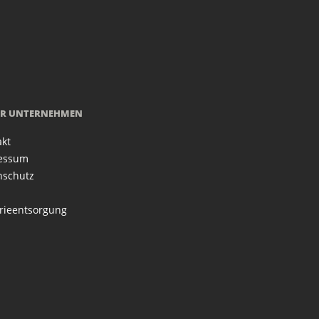
R UNTERNEHMEN
akt
essum
nschutz
rieentsorgung