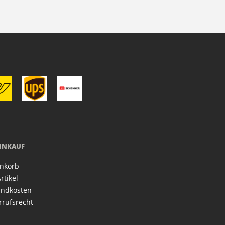
EINKAUF
nkorb
rtikel
andkosten
rrufsrecht