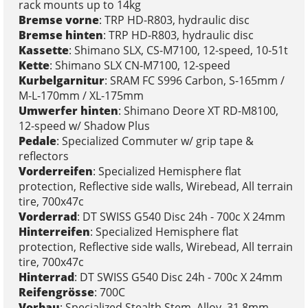
rack mounts up to 14kg
Bremse vorne
: TRP HD-R803, hydraulic disc
Bremse hinten
: TRP HD-R803, hydraulic disc
Kassette
: Shimano SLX, CS-M7100, 12-speed, 10-51t
Kette
: Shimano SLX CN-M7100, 12-speed
Kurbelgarnitur
: SRAM FC S996 Carbon, S-165mm /
M-L-170mm / XL-175mm
Umwerfer hinten
: Shimano Deore XT RD-M8100,
12-speed w/ Shadow Plus
Pedale
: Specialized Commuter w/ grip tape &
reflectors
Vorderreifen
: Specialized Hemisphere flat
protection, Reflective side walls, Wirebead, All terrain
tire, 700x47c
Vorderrad
: DT SWISS G540 Disc 24h - 700c X 24mm
Hinterreifen
: Specialized Hemisphere flat
protection, Reflective side walls, Wirebead, All terrain
tire, 700x47c
Hinterrad
: DT SWISS G540 Disc 24h - 700c X 24mm
Reifengrösse
: 700C
Vorbau
: Specialized Stealth Stem, Alloy, 31.8mm,