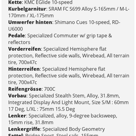
Kette
: KMC EGlide 10-speed
Kurbelgarnitur
: SRAM FC S699 Alloy S-165mm / M-L-
170mm / XL-175mm
Umwerfer hinten
: Shimano Cues 10-speed, RD-
U6000
Pedale
: Specialized Commuter w/ grip tape &
reflectors
Vorderreifen
: Specialized Hemisphere flat
protection, Reflective side walls, Wirebead, All terrain
tire, 700x47c
Hinterreifen
: Specialized Hemisphere flat
protection, Reflective side walls, Wirebead, All terrain
tire, 700x47c
Reifengrösse
: 700C
Vorbau
: Specialized Stealth Stem, Alloy, 31.8mm,
Integrated Display And Light Mount, Size S/M : 60mm
17 Deg, L/XL : 75mm 15.5 Deg
Lenker
: Specialized, alloy, 9-degree backsweep,
15mm rise, 31.8mm
Lenkergriffe
: Specialized Body Geometry
Sattel
: Bridge Sport, Steel rails, 155mm