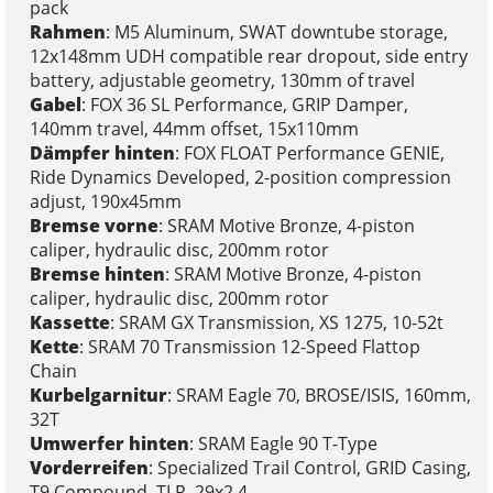
pack
Rahmen
: M5 Aluminum, SWAT downtube storage,
12x148mm UDH compatible rear dropout, side entry
battery, adjustable geometry, 130mm of travel
Gabel
: FOX 36 SL Performance, GRIP Damper,
140mm travel, 44mm offset, 15x110mm
Dämpfer hinten
: FOX FLOAT Performance GENIE,
Ride Dynamics Developed, 2-position compression
adjust, 190x45mm
Bremse vorne
: SRAM Motive Bronze, 4-piston
caliper, hydraulic disc, 200mm rotor
Bremse hinten
: SRAM Motive Bronze, 4-piston
caliper, hydraulic disc, 200mm rotor
Kassette
: SRAM GX Transmission, XS 1275, 10-52t
Kette
: SRAM 70 Transmission 12-Speed Flattop
Chain
Kurbelgarnitur
: SRAM Eagle 70, BROSE/ISIS, 160mm,
32T
Umwerfer hinten
: SRAM Eagle 90 T-Type
Vorderreifen
: Specialized Trail Control, GRID Casing,
T9 Compound, TLR, 29x2.4