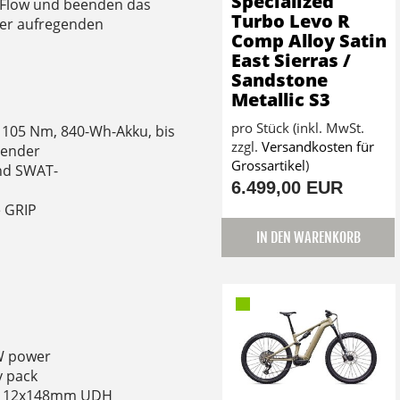
Specialized
n Flow und beenden das
Turbo Levo R
ner aufregenden
Comp Alloy Satin
East Sierras /
Sandstone
Metallic S3
pro Stück (inkl. MwSt.
d 105 Nm, 840-Wh-Akku, bis
zzgl.
Versandkosten für
tender
Grossartikel
)
nd SWAT-
6.499,00 EUR
 GRIP
IN DEN WARENKORB
0W power
y pack
e, 12x148mm UDH