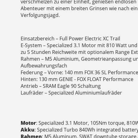
verschmelzen zu einer Einheit, genießen endlose
Abenteuer mit einem breiten Grinsen wie nach ei
Verfolgungsjagd.
Einsatzbereich – Full Power Electric XC Trail
E-System – Specialized 3.1 Motor mit 810 Watt un
zu 5 Stunden Reichweite mit optionalem Range Ex
Rahmen – M5 Aluminium, Geometrieanpassung u
Aufbewahrungsfach
Federung – Vorne: 140 mm FOX 36 SL Performance
Hinten: 130 mm GENIE - FOX FLOAT Performance
Antrieb – SRAM Eagle 90 Schaltung
Laufräder – Specialized Aluminiumlaufräder
Motor
: Specialized 3.1 Motor, 105Nm torque, 81
Akku
: Specialized Turbo 840Wh integrated batter
Rahmen
: M5 Aluminum, SWAT downtube storag