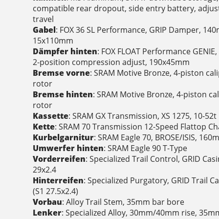
compatible rear dropout, side entry battery, adj
travel
Gabel
: FOX 36 SL Performance, GRIP Damper, 140
15x110mm
Dämpfer hinten
: FOX FLOAT Performance GENIE,
2-position compression adjust, 190x45mm
Bremse vorne
: SRAM Motive Bronze, 4-piston cal
rotor
Bremse hinten
: SRAM Motive Bronze, 4-piston ca
rotor
Kassette
: SRAM GX Transmission, XS 1275, 10-52t
Kette
: SRAM 70 Transmission 12-Speed Flattop Ch
Kurbelgarnitur
: SRAM Eagle 70, BROSE/ISIS, 160
Umwerfer hinten
: SRAM Eagle 90 T-Type
Vorderreifen
: Specialized Trail Control, GRID Ca
29x2.4
Hinterreifen
: Specialized Purgatory, GRID Trail 
(S1 27.5x2.4)
Vorbau
: Alloy Trail Stem, 35mm bar bore
Lenker
: Specialized Alloy, 30mm/40mm rise, 35