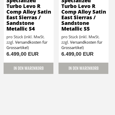
Specialized
Specialized
Turbo Levo R
Turbo Levo R
Comp Alloy Satin
Comp Alloy Satin
East Sierras /
East Sierras /
Sandstone
Sandstone
Metallic S4
Metallic S5
pro Stück (inkl. MwSt.
pro Stück (inkl. MwSt.
zzgl.
Versandkosten für
zzgl.
Versandkosten für
Grossartikel
)
Grossartikel
)
6.499,00 EUR
6.499,00 EUR
IN DEN WARENKORB
IN DEN WARENKORB