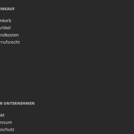
EINKAUF
nkorb
rtikel
andkosten
rrufsrecht
R UNTERNEHMEN
akt
essum
nschutz