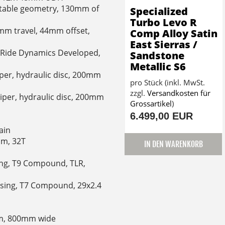
ustable geometry, 130mm of
Specialized
Turbo Levo R
mm travel, 44mm offset,
Comp Alloy Satin
East Sierras /
 Ride Dynamics Developed,
Sandstone
Metallic S6
iper, hydraulic disc, 200mm
pro Stück (inkl. MwSt.
zzgl.
Versandkosten für
liper, hydraulic disc, 200mm
Grossartikel
)
6.499,00 EUR
ain
mm, 32T
IN DEN WARENKORB
sing, T9 Compound, TLR,
Casing, T7 Compound, 29x2.4
mm, 800mm wide