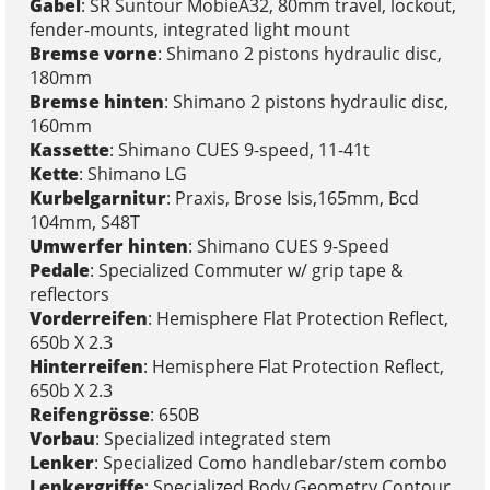
Gabel
: SR Suntour MobieA32, 80mm travel, lockout,
fender-mounts, integrated light mount
Bremse vorne
: Shimano 2 pistons hydraulic disc,
180mm
Bremse hinten
: Shimano 2 pistons hydraulic disc,
160mm
Kassette
: Shimano CUES 9-speed, 11-41t
Kette
: Shimano LG
Kurbelgarnitur
: Praxis, Brose Isis,165mm, Bcd
104mm, S48T
Umwerfer hinten
: Shimano CUES 9-Speed
Pedale
: Specialized Commuter w/ grip tape &
reflectors
Vorderreifen
: Hemisphere Flat Protection Reflect,
650b X 2.3
Hinterreifen
: Hemisphere Flat Protection Reflect,
650b X 2.3
Reifengrösse
: 650B
Vorbau
: Specialized integrated stem
Lenker
: Specialized Como handlebar/stem combo
Lenkergriffe
: Specialized Body Geometry Contour,