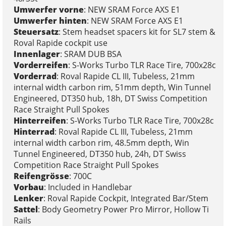
Umwerfer vorne
: NEW SRAM Force AXS E1
Umwerfer hinten
: NEW SRAM Force AXS E1
Steuersatz
: Stem headset spacers kit for SL7 stem &
Roval Rapide cockpit use
Innenlager
: SRAM DUB BSA
Vorderreifen
: S-Works Turbo TLR Race Tire, 700x28c
Vorderrad
: Roval Rapide CL III, Tubeless, 21mm
internal width carbon rim, 51mm depth, Win Tunnel
Engineered, DT350 hub, 18h, DT Swiss Competition
Race Straight Pull Spokes
Hinterreifen
: S-Works Turbo TLR Race Tire, 700x28c
Hinterrad
: Roval Rapide CL III, Tubeless, 21mm
internal width carbon rim, 48.5mm depth, Win
Tunnel Engineered, DT350 hub, 24h, DT Swiss
Competition Race Straight Pull Spokes
Reifengrösse
: 700C
Vorbau
: Included in Handlebar
Lenker
: Roval Rapide Cockpit, Integrated Bar/Stem
Sattel
: Body Geometry Power Pro Mirror, Hollow Ti
Rails