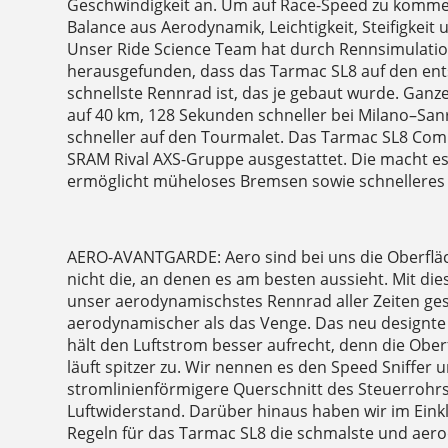
Geschwindigkeit an. Um auf Race-Speed zu kommen
Balance aus Aerodynamik, Leichtigkeit, Steifigkeit 
Unser Ride Science Team hat durch Rennsimulati
herausgefunden, dass das Tarmac SL8 auf den en
schnellste Rennrad ist, das je gebaut wurde. Ganz
auf 40 km, 128 Sekunden schneller bei Milano–S
schneller auf den Tourmalet. Das Tarmac SL8 Comp 
SRAM Rival AXS-Gruppe ausgestattet. Die macht es
ermöglicht müheloses Bremsen sowie schnelleres 
AERO-AVANTGARDE: Aero sind bei uns die Oberfläch
nicht die, an denen es am besten aussieht. Mit di
unser aerodynamischstes Rennrad aller Zeiten gesc
aerodynamischer als das Venge. Das neu designte
hält den Luftstrom besser aufrecht, denn die Ober
läuft spitzer zu. Wir nennen es den Speed Sniffer 
stromlinienförmigere Querschnitt des Steuerrohrs
Luftwiderstand. Darüber hinaus haben wir im Eink
Regeln für das Tarmac SL8 die schmalste und aer