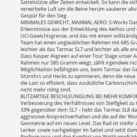
Sattelstütze aller Zeiten entwickelt. So kann die s
verwirbelte Luft um die Beine herum sauberer abs
Gespür für den Sieg.
MINIMALES GEWICHT, MAXIMAL AERO: S-Works Das 
Erkenntnisse aus der Entwicklung des Aethos und 
UCI-Gewichtsgrenze, und das mit einem vollständ
Team hat einen unglaublichen Rahmen mit 685 Gr
leichter als das Tarmac SL7 und leichter als alle a
Dass Kasper Asgreen auf einer Tour Stage unser A
Rahmen nur 585 Gramm wiegt, zählt irgendwie nic
Möglichkeiten befähigten uns, beim Tarmac das G
Sitzrohrs und Hecks zu optimieren, denn die neue
die Last so effizient, dass zusätzliche Carbonschich
nicht mehr nötig sind.
BLITZARTIGE BESCHLEUNIGUNG BEI MEHR KOMFOR
Verbesserung des Verhältnisses von Steifigkeit zu
33% gegenüber dem SL7 – hebt das Tarmac SL8 da
aggressive Ansprechverhalten und die auf der Wo
Geometrie auf ein neues Level. Das Rad ist steifer
Lenker sowie nachgiebiger im Sattel und setzt dam
Performance und den Komfort von Wettkampfräde