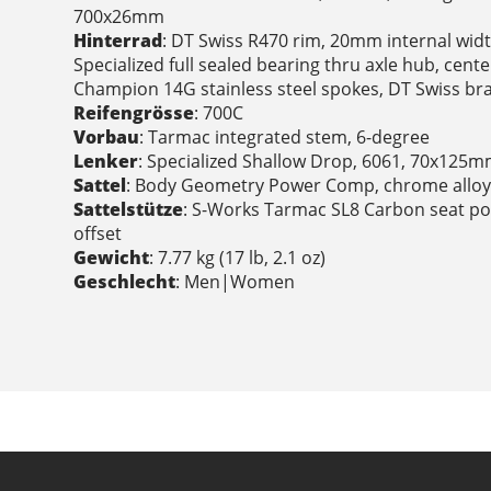
700x26mm
Hinterrad
: DT Swiss R470 rim, 20mm internal widt
Specialized full sealed bearing thru axle hub, cente
Champion 14G stainless steel spokes, DT Swiss bra
Reifengrösse
: 700C
Vorbau
: Tarmac integrated stem, 6-degree
Lenker
: Specialized Shallow Drop, 6061, 70x125
Sattel
: Body Geometry Power Comp, chrome alloy 
Sattelstütze
: S-Works Tarmac SL8 Carbon seat p
offset
Gewicht
: 7.77 kg (17 lb, 2.1 oz)
Geschlecht
: Men|Women