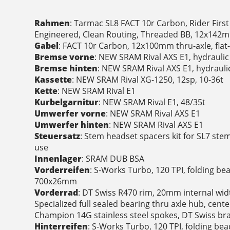
Rahmen
: Tarmac SL8 FACT 10r Carbon, Rider Firs
Engineered, Clean Routing, Threaded BB, 12x142mm
Gabel
: FACT 10r Carbon, 12x100mm thru-axle, flat
Bremse vorne
: NEW SRAM Rival AXS E1, hydrauli
Bremse hinten
: NEW SRAM Rival AXS E1, hydraul
Kassette
: NEW SRAM Rival XG-1250, 12sp, 10-36t
Kette
: NEW SRAM Rival E1
Kurbelgarnitur
: NEW SRAM Rival E1, 48/35t
Umwerfer vorne
: NEW SRAM Rival AXS E1
Umwerfer hinten
: NEW SRAM Rival AXS E1
Steuersatz
: Stem headset spacers kit for SL7 ste
use
Innenlager
: SRAM DUB BSA
Vorderreifen
: S-Works Turbo, 120 TPI, folding bea
700x26mm
Vorderrad
: DT Swiss R470 rim, 20mm internal widt
Specialized full sealed bearing thru axle hub, cente
Champion 14G stainless steel spokes, DT Swiss bra
Hinterreifen
: S-Works Turbo, 120 TPI, folding bea