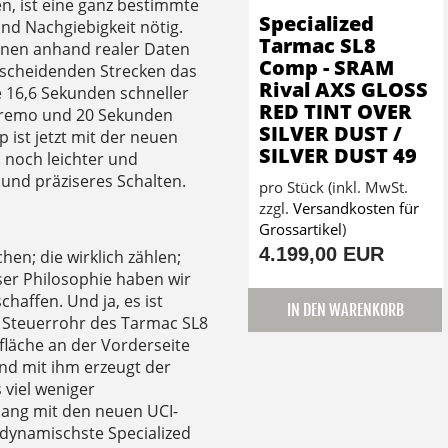
, ist eine ganz bestimmte
Specialized
und Nachgiebigkeit nötig.
Tarmac SL8
onen anhand realer Daten
Comp - SRAM
tscheidenden Strecken das
Rival AXS GLOSS
e 16,6 Sekunden schneller
RED TINT OVER
anremo und 20 Sekunden
SILVER DUST /
ist jetzt mit der neuen
SILVER DUST 49
 noch leichter und
und präziseres Schalten.
pro Stück (inkl. MwSt.
zzgl.
Versandkosten für
Grossartikel
)
4.199,00 EUR
en; die wirklich zählen;
eser Philosophie haben wir
haffen. Und ja, es ist
IN DEN WARENKORB
 Steuerrohr des Tarmac SL8
fläche an der Vorderseite
und mit ihm erzeugt der
 viel weniger
lang mit den neuen UCI-
odynamischste Specialized