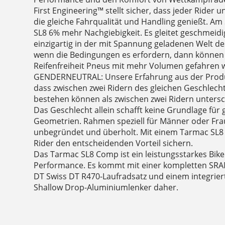
First Engineering™ stellt sicher, dass jeder Rider
die gleiche Fahrqualität und Handling genießt. Am 
SL8 6% mehr Nachgiebigkeit. Es gleitet geschmeidi
einzigartig in der mit Spannung geladenen Welt d
wenn die Bedingungen es erfordern, dann könne
Reifenfreiheit Pneus mit mehr Volumen gefahren 
GENDERNEUTRAL: Unsere Erfahrung aus der Produ
dass zwischen zwei Ridern des gleichen Geschlec
bestehen können als zwischen zwei Ridern untersc
Das Geschlecht allein schafft keine Grundlage für 
Geometrien. Rahmen speziell für Männer oder Fra
unbegründet und überholt. Mit einem Tarmac SL8 fü
Rider den entscheidenden Vorteil sichern.
Das Tarmac SL8 Comp ist ein leistungsstarkes Bik
Performance. Es kommt mit einer kompletten SRAM
DT Swiss DT R470-Laufradsatz und einem integrier
Shallow Drop-Aluminiumlenker daher.