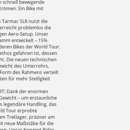
ich schnell bewegende
trömen. Ein Bike mit
Tarmac SL8 nutzt die
erreicht problemlos die
igen Aero-Setup. Unser
amm entwickelt – 15%
nderen Bikes der World Tour.
ethos gefahren ist, dessen
ht. Die neuen technischen
ewicht des Unterrohrs,
 Form des Rahmens verteilt
ten für mehr Steifigkeit
T: Dank der enormen
 Gewicht – um erstaunliche
s legendäre Handling, das
rld Tour erprobte
 am Tretlager, präziser am
it neue Maßstäbe für die
rn. Unser Konzept Rider-