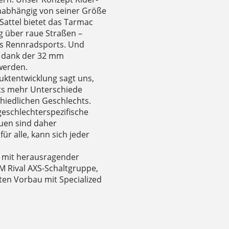
 unabhängig von seiner Größe
Sattel bietet das Tarmac
g über raue Straßen –
es Rennradsports. Und
n dank der 32 mm
werden.
ktentwicklung sagt uns,
hts mehr Unterschiede
hiedlichen Geschlechts.
geschlechterspezifische
uen sind daher
r alle, kann sich jeder
e mit herausragender
 Rival AXS-Schaltgruppe,
ten Vorbau mit Specialized