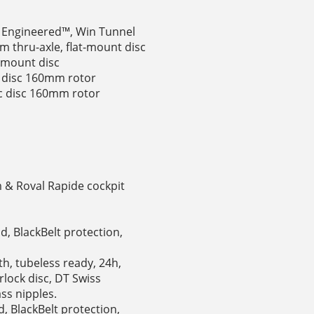
t Engineered™, Win Tunnel
 thru-axle, flat-mount disc
-mount disc
c disc 160mm rotor
ic disc 160mm rotor
m & Roval Rapide cockpit
d, BlackBelt protection,
h, tubeless ready, 24h,
rlock disc, DT Swiss
ss nipples.
d, BlackBelt protection,