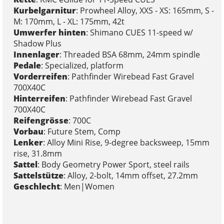
Kurbelgarnitur
: Prowheel Alloy, XXS - XS: 165mm, S -
M: 170mm, L - XL: 175mm, 42t
Umwerfer hinten
: Shimano CUES 11-speed w/
Shadow Plus
Innenlager
: Threaded BSA 68mm, 24mm spindle
Pedale
: Specialized, platform
Vorderreifen
: Pathfinder Wirebead Fast Gravel
700X40C
Hinterreifen
: Pathfinder Wirebead Fast Gravel
700X40C
Reifengrösse
: 700C
Vorbau
: Future Stem, Comp
Lenker
: Alloy Mini Rise, 9-degree backsweep, 15mm
rise, 31.8mm
Sattel
: Body Geometry Power Sport, steel rails
Sattelstütze
: Alloy, 2-bolt, 14mm offset, 27.2mm
Geschlecht
: Men|Women