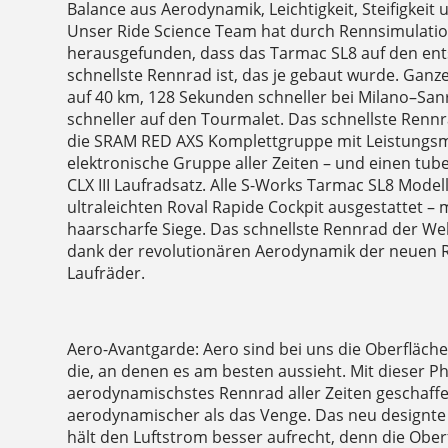
Balance aus Aerodynamik, Leichtigkeit, Steifigkeit 
Unser Ride Science Team hat durch Rennsimulati
herausgefunden, dass das Tarmac SL8 auf den en
schnellste Rennrad ist, das je gebaut wurde. Ganz
auf 40 km, 128 Sekunden schneller bei Milano–S
schneller auf den Tourmalet. Das schnellste Rennrad
die SRAM RED AXS Komplettgruppe mit Leistungsme
elektronische Gruppe aller Zeiten – und einen tub
CLX III Laufradsatz. Alle S-Works Tarmac SL8 Model
ultraleichten Roval Rapide Cockpit ausgestattet –
haarscharfe Siege. Das schnellste Rennrad der Welt
dank der revolutionären Aerodynamik der neuen Ro
Laufräder.
Aero-Avantgarde: Aero sind bei uns die Oberflächen;
die, an denen es am besten aussieht. Mit dieser P
aerodynamischstes Rennrad aller Zeiten geschaffen
aerodynamischer als das Venge. Das neu designte
hält den Luftstrom besser aufrecht, denn die Ober