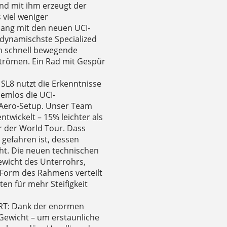
und mit ihm erzeugt der
 viel weniger
lang mit den neuen UCI-
odynamischste Specialized
ich schnell bewegende
strömen. Ein Rad mit Gespür
L8 nutzt die Erkenntnisse
lemlos die UCI-
 Aero-Setup. Unser Team
wickelt – 15% leichter als
r der World Tour. Dass
 gefahren ist, dessen
ht. Die neuen technischen
ewicht des Unterrohrs,
 Form des Rahmens verteilt
ten für mehr Steifigkeit
T: Dank der enormen
 Gewicht – um erstaunliche