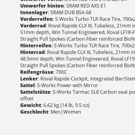
Umwerfer hinten
: SRAM RED AXS E1
Innenlager
: SRAM DUB BSA 68
Vorderreifen
: S-Works Turbo TLR Race Tire, 700x
Vorderrad
: Roval Rapide CLX III, Tubeless, 21mm 
51mm depth, Win Tunnel Engineered, Roval LF18-F
Straight Pull Spokes (Carbon Fiber reinforced BioNyl
Hinterreifen
: S-Works Turbo TLR Race Tire, 700x
Hinterrad
: Roval Rapide CLX III, Tubeless, 21mm i
48.5mm depth, Win Tunnel Engineered, Roval LF19
Straight Pull Spokes (Carbon Fiber reinforced BioNyl
Reifengrösse
: 700C
Lenker
: Roval Rapide Cockpit, Integrated Bar/Ste
Sattel
: S-Works Power with Mirror
Sattelstütze
: S-Works Tarmac SL8 Carbon seat p
offset
Gewicht
: 6.62 kg (14 lb, 9.5 oz)
Geschlecht
: Men|Women