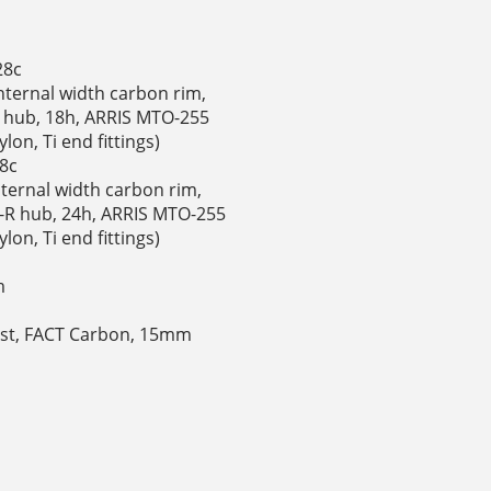
28c
internal width carbon rim,
 hub, 18h, ARRIS MTO-255
on, Ti end fittings)
28c
nternal width carbon rim,
-R hub, 24h, ARRIS MTO-255
on, Ti end fittings)
m
ost, FACT Carbon, 15mm