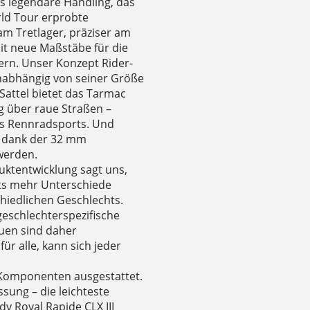
s legendäre Handling, das
rld Tour erprobte
 am Tretlager, präziser am
it neue Maßstäbe für die
rn. Unser Konzept Rider-
 unabhängig von seiner Größe
Sattel bietet das Tarmac
g über raue Straßen –
es Rennradsports. Und
n dank der 32 mm
werden.
ktentwicklung sagt uns,
hts mehr Unterschiede
hiedlichen Geschlechts.
geschlechterspezifische
uen sind daher
r alle, kann sich jeder
 Komponenten ausgestattet.
ung – die leichteste
y Roval Rapide CLX III