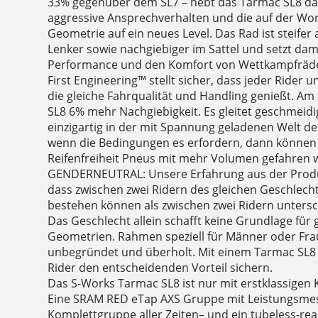
33% gegenüber dem SL7 – hebt das Tarmac SL8 da
aggressive Ansprechverhalten und die auf der Wo
Geometrie auf ein neues Level. Das Rad ist steifer
Lenker sowie nachgiebiger im Sattel und setzt dam
Performance und den Komfort von Wettkampfräde
First Engineering™ stellt sicher, dass jeder Rider
die gleiche Fahrqualität und Handling genießt. Am 
SL8 6% mehr Nachgiebigkeit. Es gleitet geschmeidi
einzigartig in der mit Spannung geladenen Welt d
wenn die Bedingungen es erfordern, dann könne
Reifenfreiheit Pneus mit mehr Volumen gefahren 
GENDERNEUTRAL: Unsere Erfahrung aus der Produ
dass zwischen zwei Ridern des gleichen Geschlec
bestehen können als zwischen zwei Ridern untersc
Das Geschlecht allein schafft keine Grundlage für 
Geometrien. Rahmen speziell für Männer oder Fra
unbegründet und überholt. Mit einem Tarmac SL8 fü
Rider den entscheidenden Vorteil sichern.
Das S-Works Tarmac SL8 ist nur mit erstklassigen
Eine SRAM RED eTap AXS Gruppe mit Leistungsmess
Komplettgruppe aller Zeiten– und ein tubeless-read