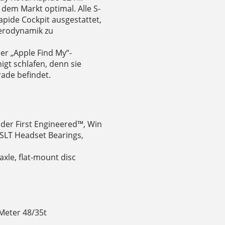
dem Markt optimal. Alle S-
pide Cockpit ausgestattet,
Aerodynamik zu
der „Apple Find My“-
igt schlafen, denn sie
rade befindet.
ider First Engineered™, Win
SLT Headset Bearings,
c
xle, flat-mount disc
Meter 48/35t