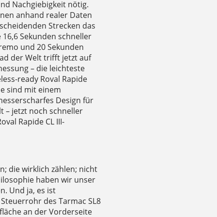
und Nachgiebigkeit nötig.
onen anhand realer Daten
tscheidenden Strecken das
e 16,6 Sekunden schneller
anremo und 20 Sekunden
 der Welt trifft jetzt auf
ssung – die leichteste
eless-ready Roval Rapide
le sind mit einem
 messerscharfes Design für
 – jetzt noch schneller
val Rapide CL III-
 die wirklich zählen; nicht
hilosophie haben wir unser
. Und ja, es ist
 Steuerrohr des Tarmac SL8
fläche an der Vorderseite