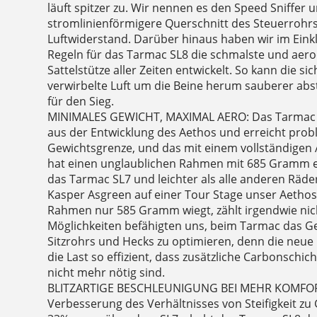
läuft spitzer zu. Wir nennen es den Speed Sniffer 
stromlinienförmigere Querschnitt des Steuerrohrs
Luftwiderstand. Darüber hinaus haben wir im Eink
Regeln für das Tarmac SL8 die schmalste und aer
Sattelstütze aller Zeiten entwickelt. So kann die s
verwirbelte Luft um die Beine herum sauberer ab
für den Sieg.
MINIMALES GEWICHT, MAXIMAL AERO: Das Tarmac S
aus der Entwicklung des Aethos und erreicht prob
Gewichtsgrenze, und das mit einem vollständigen
hat einen unglaublichen Rahmen mit 685 Gramm ent
das Tarmac SL7 und leichter als alle anderen Räde
Kasper Asgreen auf einer Tour Stage unser Aethos
Rahmen nur 585 Gramm wiegt, zählt irgendwie nic
Möglichkeiten befähigten uns, beim Tarmac das G
Sitzrohrs und Hecks zu optimieren, denn die neue
die Last so effizient, dass zusätzliche Carbonschich
nicht mehr nötig sind.
BLITZARTIGE BESCHLEUNIGUNG BEI MEHR KOMFOR
Verbesserung des Verhältnisses von Steifigkeit zu