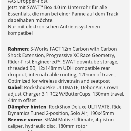
AXS Dropper-Post
Jetzt mit SWAT™ Box 4.0 im Unterrohr für alle
Essentials, die man bei einer Panne auf dem Track
dabeihaben möchte.
Nur mit elektronischen Antriebssystemen
kompatibel
Rahmen
: S-Works FACT 12m Carbon with Carbon
Shock Extension, Progressive XC Race Geometry,
Rider-First Engineered™, SWAT downtube storage,
threaded BB, 12x148mm UDH compatible rear
dropout, internal cable routing, 120mm of travel,
Optimized for wireless drivetrain and seatpost
Gabel
: Rockshox Pike ULTIMATE, DebonAir, Crown
adjust Charger 3.1 RC2 W/ButterCups, 130mm travel,
44mm offset
Dämpfer hinten
: RockShox Deluxe ULTIMATE, Ride
Dynamics Tuned 2-position, Solo Air, 190x45mm
Bremse vorne
: SRAM Motive Ultimate, 4-piston
caliper, hydraulic disc, 180mm rotor