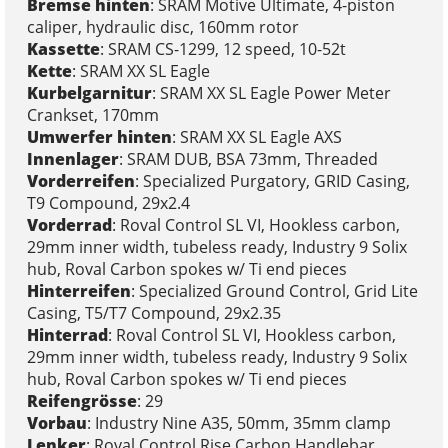
Bremse hinten
: SRAM Motive Ultimate, 4-piston
caliper, hydraulic disc, 160mm rotor
Kassette
: SRAM CS-1299, 12 speed, 10-52t
Kette
: SRAM XX SL Eagle
Kurbelgarnitur
: SRAM XX SL Eagle Power Meter
Crankset, 170mm
Umwerfer hinten
: SRAM XX SL Eagle AXS
Innenlager
: SRAM DUB, BSA 73mm, Threaded
Vorderreifen
: Specialized Purgatory, GRID Casing,
T9 Compound, 29x2.4
Vorderrad
: Roval Control SL VI, Hookless carbon,
29mm inner width, tubeless ready, Industry 9 Solix
hub, Roval Carbon spokes w/ Ti end pieces
Hinterreifen
: Specialized Ground Control, Grid Lite
Casing, T5/T7 Compound, 29x2.35
Hinterrad
: Roval Control SL VI, Hookless carbon,
29mm inner width, tubeless ready, Industry 9 Solix
hub, Roval Carbon spokes w/ Ti end pieces
Reifengrösse
: 29
Vorbau
: Industry Nine A35, 50mm, 35mm clamp
Lenker
: Roval Control Rise Carbon Handlebar,