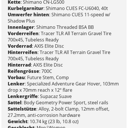
Kette
: Shimano CN-LG500
Kurbelgarnitur
: Shimano CUES FC-U6040, 40t
Umwerfer hinten
: Shimano CUES 11-speed w/
Shadow Plus
Innenlager
: Shimano Threaded BSA BB
Vorderreifen
: Tracer TLR All Terrain Gravel Tire
700x45, Tubeless Ready
Vorderrad
: AXIS Elite Disc
Hinterreifen
: Tracer TLR All Terrain Gravel Tire
700x45, Tubeless Ready
Hinterrad
: AXIS Elite Disc
Reifengrösse
: 700C
Vorbau
: Future Stem, Comp
Lenker
: Specialized Adventure Gear Hover, 103mm
drop x 70mm reach x 12º flare
Lenkergriffe
: Supacaz Suave
Sattel
: Body Geometry Power Sport, steel rails
Sattelstütze
: Alloy, 2-bolt Clamp, 12mm offset,
27.2mm, anti-corrosion hardware
Gewicht
: 10.74 kg (23 lb, 10.8 oz)
Geschlecht
: Men|Women