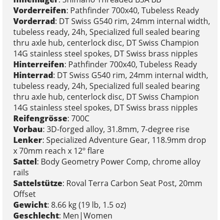
Vorderreifen
: Pathfinder 700x40, Tubeless Ready
Vorderrad
: DT Swiss G540 rim, 24mm internal width,
tubeless ready, 24h, Specialized full sealed bearing
thru axle hub, centerlock disc, DT Swiss Champion
14G stainless steel spokes, DT Swiss brass nipples
Hinterreifen
: Pathfinder 700x40, Tubeless Ready
Hinterrad
: DT Swiss G540 rim, 24mm internal width,
tubeless ready, 24h, Specialized full sealed bearing
thru axle hub, centerlock disc, DT Swiss Champion
14G stainless steel spokes, DT Swiss brass nipples
Reifengrösse
: 700C
Vorbau
: 3D-forged alloy, 31.8mm, 7-degree rise
Lenker
: Specialized Adventure Gear, 118.9mm drop
x 70mm reach x 12º flare
Sattel
: Body Geometry Power Comp, chrome alloy
rails
Sattelstütze
: Roval Terra Carbon Seat Post, 20mm
Offset
Gewicht
: 8.66 kg (19 lb, 1.5 oz)
Geschlecht
: Men|Women