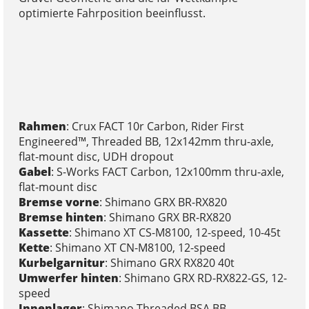
optimierte Fahrposition beeinflusst.
Rahmen
: Crux FACT 10r Carbon, Rider First
Engineered™, Threaded BB, 12x142mm thru-axle,
flat-mount disc, UDH dropout
Gabel
: S-Works FACT Carbon, 12x100mm thru-axle,
flat-mount disc
Bremse vorne
: Shimano GRX BR-RX820
Bremse hinten
: Shimano GRX BR-RX820
Kassette
: Shimano XT CS-M8100, 12-speed, 10-45t
Kette
: Shimano XT CN-M8100, 12-speed
Kurbelgarnitur
: Shimano GRX RX820 40t
Umwerfer hinten
: Shimano GRX RD-RX822-GS, 12-
speed
Innenlager
: Shimano Threaded BSA BB