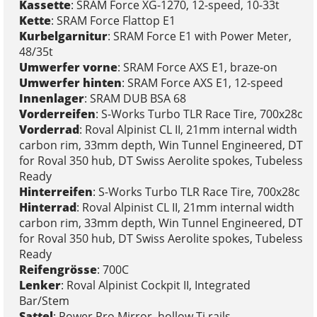
Kassette
: SRAM Force XG-1270, 12-speed, 10-33t
Kette
: SRAM Force Flattop E1
Kurbelgarnitur
: SRAM Force E1 with Power Meter,
48/35t
Umwerfer vorne
: SRAM Force AXS E1, braze-on
Umwerfer hinten
: SRAM Force AXS E1, 12-speed
Innenlager
: SRAM DUB BSA 68
Vorderreifen
: S-Works Turbo TLR Race Tire, 700x28c
Vorderrad
: Roval Alpinist CL II, 21mm internal width
carbon rim, 33mm depth, Win Tunnel Engineered, DT
for Roval 350 hub, DT Swiss Aerolite spokes, Tubeless
Ready
Hinterreifen
: S-Works Turbo TLR Race Tire, 700x28c
Hinterrad
: Roval Alpinist CL II, 21mm internal width
carbon rim, 33mm depth, Win Tunnel Engineered, DT
for Roval 350 hub, DT Swiss Aerolite spokes, Tubeless
Ready
Reifengrösse
: 700C
Lenker
: Roval Alpinist Cockpit II, Integrated
Bar/Stem
Sattel
: Power Pro Mirror, hollow Ti rails