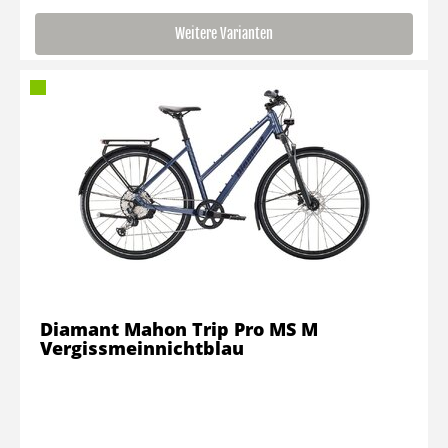
Weitere Varianten
Diamant Mahon Trip Pro MS M
Vergissmeinnichtblau